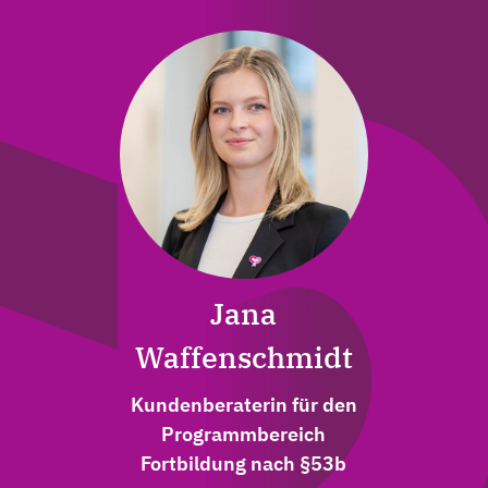
Jana
Jana Waffenschmidt
Waffenschmidt
Kundenberaterin für den
Kundenberaterin für den
Programmbereich Fortbildung nach
Programmbereich
§53b
Fortbildung nach §53b
Kontakt