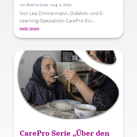
von
Bettina Gries
|
Aug. 4, 2026
Von Lea Zimmermann, Didaktik- und E-
Learning-Spezialistin CarePro Ein...
mehr lesen
CarePro Serie „Über den