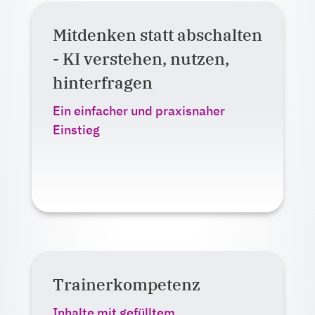
Mitdenken statt abschalten
Auf einen Blick:
- KI verstehen, nutzen,
Lernformat:
hinterfragen
E-Learning
Live-Veranstaltung (online oder
Ein einfacher und praxisnaher
Präsenz)
Einstieg
Ab 390,00 Euro zzgl. MwSt.
Mehr erfahren
Trainerkompetenz
Auf einen Blick:
Lernformat:
Inhalte mit gefülltem