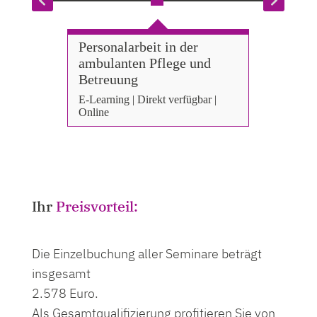
Personalarbeit in der
Rechtl
ambulanten Pflege und
Mitarb
Betreuung
E-Learnin
Online
E-Learning | Direkt verfügbar |
Online
Ihr
Preisvorteil:
Die Einzelbuchung aller Seminare beträgt
insgesamt
2.578 Euro.
Als Gesamtqualifizierung profitieren Sie von