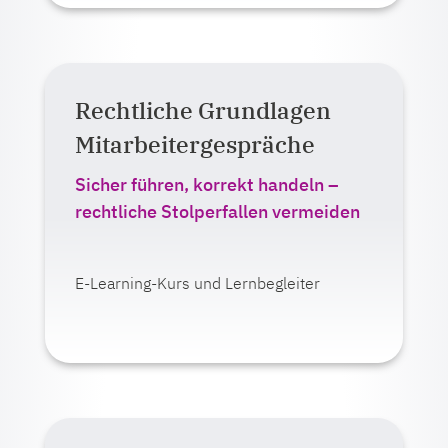
Rechtliche Grundlagen
Auf einen Blick:
Mitarbeitergespräche
Lernformat:
E-Learning
Sicher führen, korrekt handeln –
Live-Veranstaltung (online)
rechtliche Stolperfallen vermeiden
Ab 375,00 Euro zzgl. MwSt.
E-Learning-Kurs und Lernbegleiter
Mehr erfahren