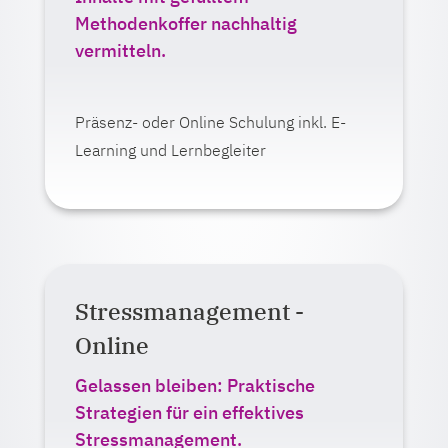
E-Learning
Methodenkoffer nachhaltig
Live-Veranstaltung (Präsenz)
vermitteln.
Ab 490,00 Euro zzgl. MwSt.
Präsenz- oder Online Schulung inkl. E-
Learning und Lernbegleiter
Mehr erfahren
Stressmanagement -
Auf einen Blick:
Online
Lernformat:
E-Learning
Gelassen bleiben: Praktische
Live-Veranstaltung (online oder
Strategien für ein effektives
Präsenz)
Stressmanagement.