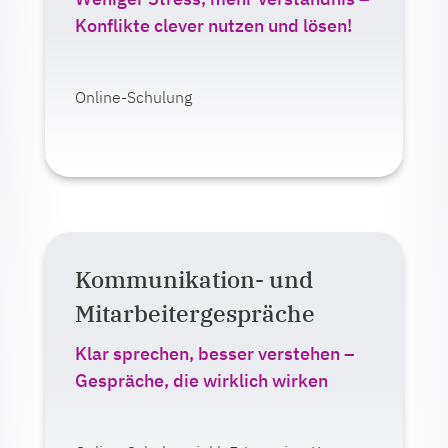
Live-Veranstaltung (online oder
Konflikte clever nutzen und lösen!
Präsenz)
Ab 375,00 Euro zzgl. MwSt.
Online-Schulung
Mehr erfahren
Kommunikation- und
Auf einen Blick:
Mitarbeitergespräche
Lernformat:
E-Learning
Klar sprechen, besser verstehen –
Live-Veranstaltung (online oder
Gespräche, die wirklich wirken
Präsenz)
Ab 375,00 Euro zzgl. MwSt.