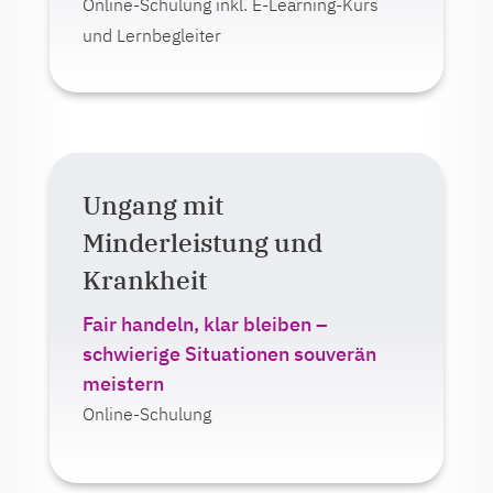
Online-Schulung inkl. E-Learning-Kurs
und Lernbegleiter
Mehr erfahren
Ungang mit
Auf einen Blick:
Minderleistung und
Lernformat:
Krankheit
E-Learning
Live-Veranstaltung (online oder
Fair handeln, klar bleiben –
Präsenz)
schwierige Situationen souverän
meistern
Ab 375,00 Euro zzgl. MwSt.
Online-Schulung
Mehr erfahren