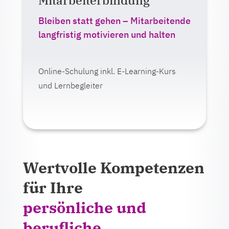
Mitarbeiterbindung
Auf einen Blick:
Lernformat:
Bleiben statt gehen – Mitarbeitende
E-Learning
langfristig motivieren und halten
Live-Veranstaltung (online oder
Präsenz)
Online-Schulung inkl. E-Learning-Kurs
Ab 375,00 Euro zzgl. MwSt.
und Lernbegleiter
Mehr erfahren
Wertvolle Kompetenzen
für Ihre
persönliche und
berufliche