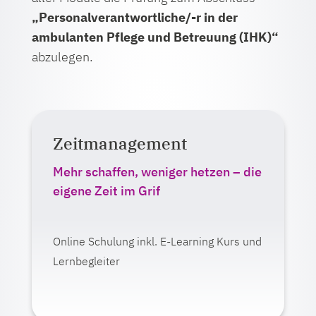
„Personalverantwortliche/-r in der
ambulanten Pflege und Betreuung (IHK)“
abzulegen.
Zeitmanagement
Auf einen Blick:
Lernformat:
Mehr schaffen, weniger hetzen – die
E-Learning
eigene Zeit im Grif
Live-Veranstaltung (online)
Online Schulung inkl. E-Learning Kurs und
Ab 375,00 Euro zzgl. MwSt.
Lernbegleiter
Mehr erfahren