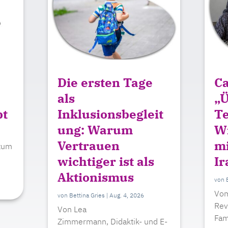
Die ersten Tage
Ca
als
„Ü
bt
Inklusionsbegleit
Te
ung: Warum
Wi
Vertrauen
mi
 zum
wichtiger ist als
Ir
Aktionismus
von
Vom
von
Bettina Gries
|
Aug. 4, 2026
Rev
Von Lea
Fami
Zimmermann, Didaktik- und E-