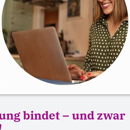
ung bindet – und zwar
!