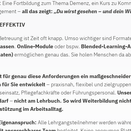
en: Eine Fortbildung zum Thema Demenz, ein Kurs zu Kom
agement –
all das zeigt:
„Du wirst gesehen – und dein Wi
 EFFEKTIV
etreuung ist Zeit oft knapp. Umso wichtiger sind Formate
 lassen
.
Online-Module
oder bspw.
Blended-Learning-A
maten)
ermöglichen genau das. Sie holen Menschen da ab
 für genau diese Anforderungen ein
maßgeschneider
für Sie entwickelt
– praxisnah, flexibel und zielgruppen
seinsatz, Pflegefachkräfte oder Führungspersonal.
Unser
darf
–
nicht am Lehrbuch. So wird Weiterbildung nich
stützung im Arbeitsalltag.
 Eigenanspruch:
Alle Lehrgangsteilnehmer werden währen
zeit ansprechbares Team
begleitet. Keine anonymen Plat