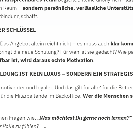
en Raum –
sondern persönliche, verlässliche Unterstü
rbindung schafft.
ER SCHLÜSSEL
 Das Angebot allein reicht nicht – es muss auch
klar kom
ingt die neue Schulung? Für wen ist sie gedacht? Wie pa
bar ist, wird daraus echte Motivation
.
ILDUNG IST KEIN LUXUS – SONDERN EIN STRATEG
otivierter und loyaler. Und das gilt für alle: für die Betr
für die Mitarbeitende im Backoffice.
Wer die
Menschen st
hen Fragen wie:
„Was möchtest Du gerne noch lernen
?“
r Rolle zu fühlen?“ …