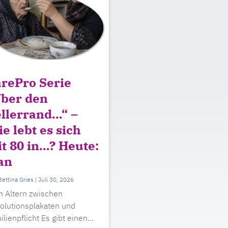
rePro Serie
ber den
llerrand…“ –
e lebt es sich
t 80 in…? Heute:
an
Bettina Gries
|
Juli 30, 2026
 Altern zwischen
olutionsplakaten und
lienpflicht Es gibt einen...